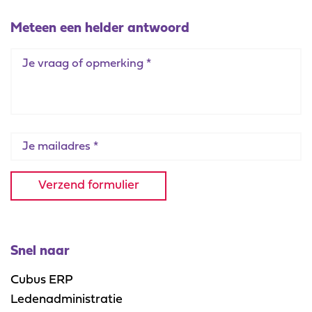
Meteen een helder antwoord
Call
me
back
by
fax
Snel naar
Cubus ERP
Ledenadministratie