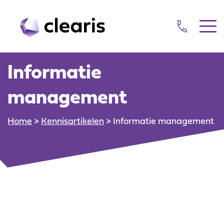
cubus erp
Informatie
groothandel
management
dienstverlening
productie bedrijven
Home
>
Kennisartikelen
>
Informatie management
bouw
ledenadministratie
consultancy
referenties
support