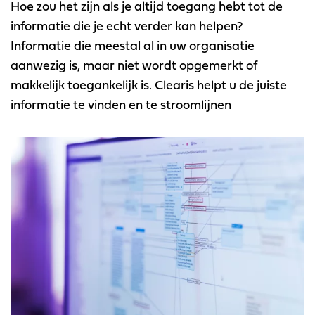
Hoe zou het zijn als je altijd toegang hebt tot de
download anydesk windows
informatie die je echt verder kan helpen?
download anydesk mac
Informatie die meestal al in uw organisatie
aanwezig is, maar niet wordt opgemerkt of
veelgestelde vragen
makkelijk toegankelijk is. Clearis helpt u de juiste
updatepagina cubus
informatie te vinden en te stroomlijnen
contact
over ons
vacatures
home