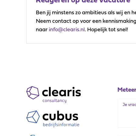
Reageren op deze vacature
Ben jij minstens zo ambitieus als wij en 
Neem contact op voor een kennismaking of
naar
info@clearis.nl
. Hopelijk tot snel!
Meteen
Call
me
back
by