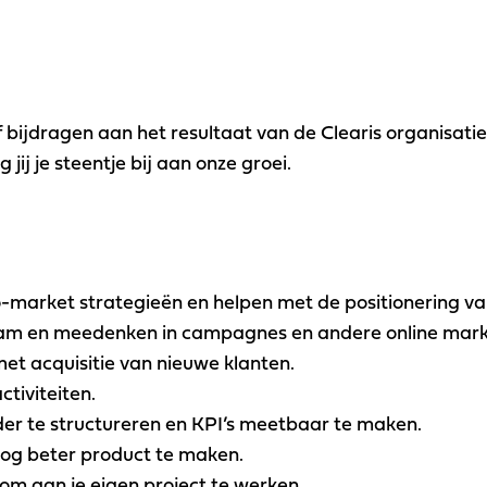
tief bijdragen aan het resultaat van de Clearis organisa
ij je steentje bij aan onze groei.
-market strategieën en helpen met de positionering va
am en meedenken in campagnes en andere online market
et acquisitie van nieuwe klanten.
tiviteiten.
er te structureren en KPI’s meetbaar te maken.
og beter product te maken.
 om aan je eigen project te werken.