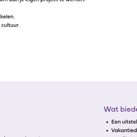
kelen.
cultuur.
Wat biede
Een uitst
Vakantie