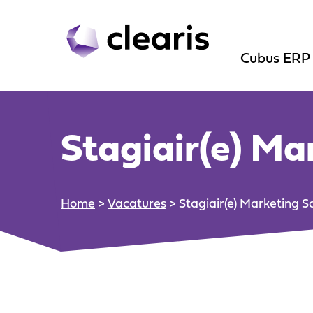
Cubus ERP
Cubus ERP
Groothandel
Dienstverlen
Groothandel
Productie be
Stagiair(e) Ma
Dienstverlen
Bouw
Productie be
Bouw
Home
>
Vacatures
>
Stagiair(e) Marketing S