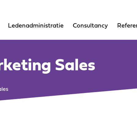
Ledenadministratie
Consultancy
Refere
Ledenadministratie
Consultancy
Refere
ing
drijven
rketing Sales
ing
drijven
ales